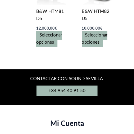
elegir
pueden
en
elegir
B&W HTM81
B&W HTM82
la
en
D5
D5
página
la
12.000,00
€
10.000,00
€
de
página
Seleccionar
Seleccionar
producto
de
Este
Este
opciones
opciones
producto
producto
producto
tiene
tiene
múltiples
múltiples
variantes.
variantes.
Las
Las
CONTACTAR CON SOUND SEVILLA
opciones
opciones
+34 954 40 91 50
se
se
pueden
pueden
elegir
elegir
en
en
la
la
Mi Cuenta
página
página