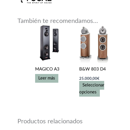
También te recomendamos…
MAGICO A3
B&W 803 D4
Leer más
25.000,00
€
Seleccionar
Este
opciones
producto
tiene
múltiples
variantes.
Productos relacionados
Las