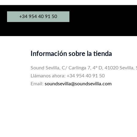
+34 954 40 91 50
Información sobre la tienda
Sound Sevilla, C/ Carlinga 7, 4º D, 41020 Sevilla,
Llámanos ahora: +34 954 40 91 50
Email:
soundsevilla@soundsevilla.com