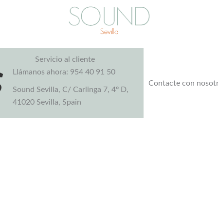
Servicio al cliente
Llámanos ahora: 954 40 91 50
Contacte con nosot
Sound Sevilla, C/ Carlinga 7, 4º D,
41020 Sevilla, Spain