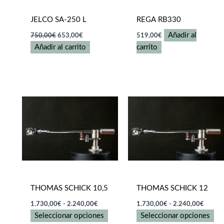
pá
JELCO SA-250 L
REGA RB330
de
El
El
pr
Añadir al
750,00
€
653,00
€
519,00
€
precio
precio
Añadir al carrito
carrito
original
actual
era:
es:
750,00€.
653,00€.
THOMAS SCHICK 10,5
THOMAS SCHICK 12
Rango
Rango
1.730,00
€
-
2.240,00
€
1.730,00
€
-
2.240,00
€
de
de
Este
Es
Seleccionar opciones
Seleccionar opciones
precios:
precios