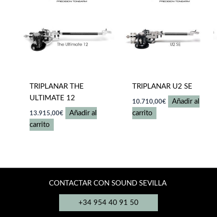
opciones
se
pueden
elegir
en
la
página
TRIPLANAR THE
TRIPLANAR U2 SE
de
ULTIMATE 12
producto
Añadir al
10.710,00
€
Añadir al
carrito
13.915,00
€
carrito
CONTACTAR CON SOUND SEVILLA
+34 954 40 91 50