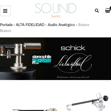
Ir
al
Buscar
contenido
Portada
»
ALTA FIDELIDAD
»
Audio Analógico
»
Brazos
Brazos