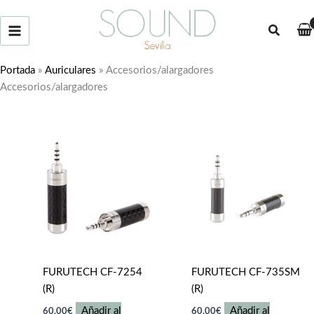
Ir
al
Buscar
contenido
Portada
»
Auriculares
»
Accesorios/alargadores
Accesorios/alargadores
FURUTECH CF-7254
FURUTECH CF-735SM
(R)
(R)
Añadir al
Añadir al
60,00
€
60,00
€