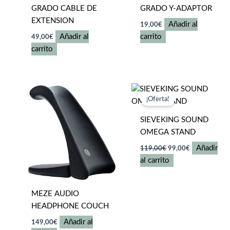
GRADO CABLE DE
GRADO Y-ADAPTOR
EXTENSION
Añadir al
19,00
€
Añadir al
carrito
49,00
€
carrito
¡Oferta!
SIEVEKING SOUND
OMEGA STAND
El
El
Añadir
119,00
€
99,00
€
precio
precio
al carrito
original
actual
era:
es:
119,00€.
99,00€.
MEZE AUDIO
HEADPHONE COUCH
Añadir al
149,00
€