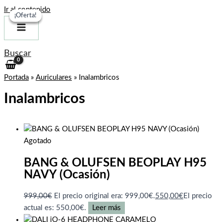
Ir al contenido
¡Oferta!
¡Oferta!
¡Oferta!
Buscar
Portada
»
Auriculares
»
Inalambricos
Inalambricos
Agotado
BANG & OLUFSEN BEOPLAY H95
NAVY (Ocasión)
999,00
€
El precio original era: 999,00€.
550,00
€
El precio
actual es: 550,00€.
Leer más