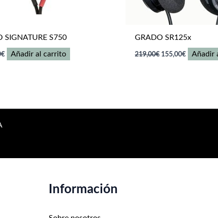
 SIGNATURE S750
GRADO SR125x
El
El
Añadir al carrito
Añadir a
0
€
219,00
€
155,00
€
precio
precio
original
actual
era:
es:
219,00€.
155,00€.
A
Información