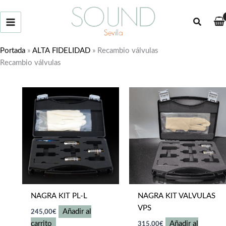
Ir
al
Buscar
contenido
Portada
»
ALTA FIDELIDAD
»
Recambio válvulas
Recambio válvulas
NAGRA KIT PL-L
NAGRA KIT VALVULAS
VPS
Añadir al
245,00
€
carrito
Añadir al
315,00
€