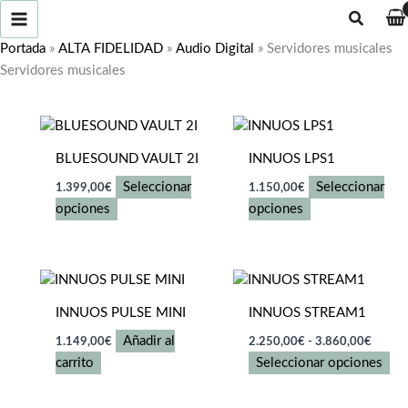
Ir
Buscar
al
Portada
»
ALTA FIDELIDAD
»
Audio Digital
»
Servidores musicales
contenido
Servidores musicales
BLUESOUND VAULT 2I
INNUOS LPS1
Seleccionar
Seleccionar
1.399,00
€
1.150,00
€
Este
Este
opciones
opciones
producto
producto
tiene
tiene
múltiples
múltiples
variantes.
variantes.
INNUOS PULSE MINI
INNUOS STREAM1
Las
Las
Rango
opciones
opciones
Añadir al
1.149,00
€
2.250,00
€
-
3.860,00
€
de
se
se
Es
carrito
Seleccionar opciones
precios
pueden
pueden
desde
pr
2.250
elegir
elegir
tie