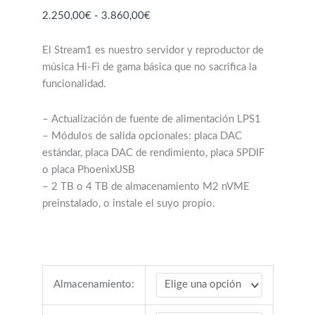
Rango
2.250,00
€
-
3.860,00
€
de
precios:
El Stream1 es nuestro servidor y reproductor de
desde
música Hi-Fi de gama básica que no sacrifica la
2.250,00€
funcionalidad.
hasta
3.860,00€
– Actualización de fuente de alimentación LPS1
– Módulos de salida opcionales: placa DAC
estándar, placa DAC de rendimiento, placa SPDIF
o placa PhoenixUSB
– 2 TB o 4 TB de almacenamiento M2 nVME
preinstalado, o instale el suyo propio.
Almacenamiento: