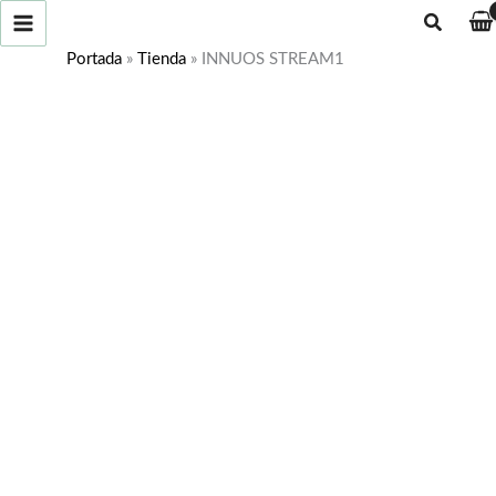
Ir
Buscar
al
Portada
»
Tienda
»
INNUOS STREAM1
contenido