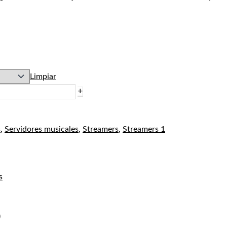
Limpiar
+
s
,
Servidores musicales
,
Streamers
,
Streamers 1
s
)