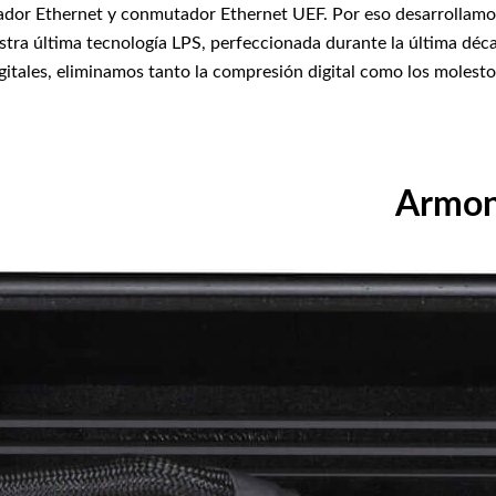
utador Ethernet y conmutador Ethernet UEF. Por eso desarrollam
a última tecnología LPS, perfeccionada durante la última décad
digitales, eliminamos tanto la compresión digital como los molest
Armoní