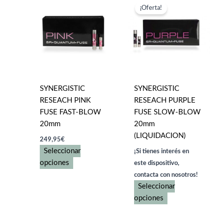
¡Oferta!
SYNERGISTIC
SYNERGISTIC
RESEACH PINK
RESEACH PURPLE
FUSE FAST-BLOW
FUSE SLOW-BLOW
20mm
20mm
(LIQUIDACION)
249,95
€
Seleccionar
¡Si tienes interés en
Este
opciones
este dispositivo,
producto
contacta con nosotros!
tiene
Seleccionar
múltiples
Este
opciones
variantes.
producto