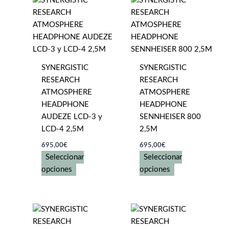
variantes.
Las
opciones
se
pueden
SYNERGISTIC
SYNERGISTIC
elegir
RESEARCH
RESEARCH
en
ATMOSPHERE
ATMOSPHERE
la
HEADPHONE
HEADPHONE
página
AUDEZE LCD-3 y
SENNHEISER 800
de
LCD-4 2,5M
2,5M
producto
695,00
€
695,00
€
Seleccionar
Seleccionar
Este
Este
opciones
opciones
producto
producto
tiene
tiene
múltiples
múltiples
variantes.
variantes.