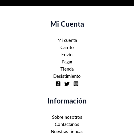
en
elegir
la
en
página
la
Mi Cuenta
de
página
producto
de
producto
Mi cuenta
Carrito
Envío
Pagar
Tienda
Desistimiento
Información
Sobre nosotros
Contactanos
Nuestras tiendas