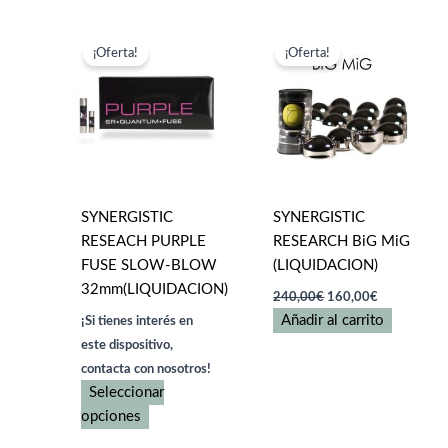
Las
tiene
opciones
múltiples
se
variantes.
¡Oferta!
¡Oferta!
pueden
Las
elegir
opciones
en
se
la
pueden
página
elegir
de
en
SYNERGISTIC
SYNERGISTIC
producto
la
RESEACH PURPLE
RESEARCH BiG MiG
página
FUSE SLOW-BLOW
(LIQUIDACION)
de
32mm(LIQUIDACION)
producto
El
El
240,00
€
160,00
€
precio
precio
Añadir al carrito
¡Si tienes interés en
original
actual
era:
es:
este dispositivo,
240,00€.
160,00€.
contacta con nosotros!
Seleccionar
Este
opciones
producto