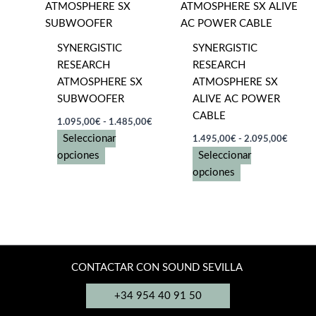
Las
Las
opciones
opciones
se
se
SYNERGISTIC
SYNERGISTIC
pueden
pueden
RESEARCH
RESEARCH
elegir
elegir
ATMOSPHERE SX
ATMOSPHERE SX
en
en
SUBWOOFER
ALIVE AC POWER
la
la
CABLE
Rango
página
página
1.095,00
€
-
1.485,00
€
de
Rango
de
de
Seleccionar
1.495,00
€
-
2.095,00
€
precios:
de
producto
producto
Este
desde
opciones
Seleccionar
precios
1.095,00€
producto
Este
desde
opciones
hasta
1.495
tiene
producto
1.485,00€
hasta
múltiples
tiene
2.095
variantes.
múltiples
Las
variantes.
opciones
Las
CONTACTAR CON SOUND SEVILLA
se
opciones
pueden
se
+34 954 40 91 50
elegir
pueden