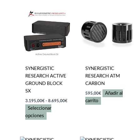
tiene
206,00€
múltiples
variantes.
Las
opciones
se
pueden
elegir
en
SYNERGISTIC
SYNERGISTIC
la
RESEARCH ACTIVE
RESEARCH ATM
página
GROUND BLOCK
CARBON
de
SX
producto
Añadir al
595,00
€
Rango
carrito
3.195,00
€
-
8.695,00
€
de
Seleccionar
precios:
Este
desde
opciones
3.195,00€
producto
hasta
tiene
8.695,00€
múltiples