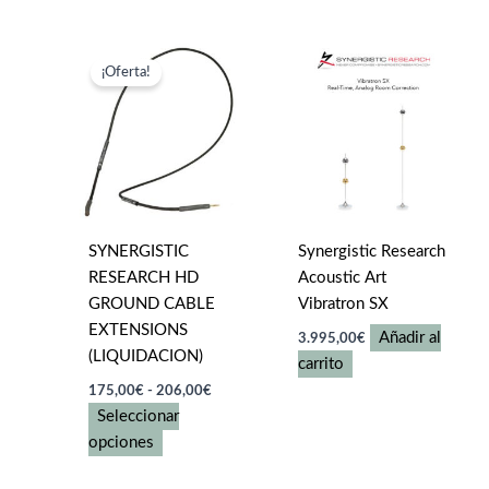
tiene
múltiples
variantes.
¡Oferta!
Las
opciones
se
pueden
elegir
en
SYNERGISTIC
Synergistic Research
la
RESEARCH HD
Acoustic Art
página
GROUND CABLE
Vibratron SX
de
EXTENSIONS
producto
Añadir al
3.995,00
€
(LIQUIDACION)
carrito
Rango
175,00
€
-
206,00
€
de
Seleccionar
precios:
Este
desde
opciones
175,00€
producto
hasta