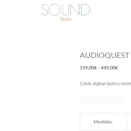
AUDIOQUEST 
Rango
159,00
€
-
449,00
€
de
precio
Cable digital óptico tosli
desde
159,0
hasta
449,0
Medidas: