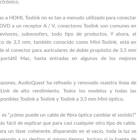
ctrónico.
as a HDMI, Toslink no es tan a menudo utilizado para conectar
DVD a un receptor A / V, conectores Toslink son comunes en
levisores, subwoofers, todo tipo de productos. Y ahora, el
co de 3,5 mm, también conocido como Mini-Toslink, está en
de el conector para auriculares de doble propósito de 3,5 mm
portátil Mac, hasta entradas en algunos de los mejores
azones, AudioQuest ha refinado y renovado nuestra línea de
iLink de alto rendimiento. Todos los modelos y todas las
ponibles Toslink a Toslink y Toslink a 3,5 mm Mini óptico.
 es “¿cómo puede un cable de fibra óptica cambiar el sonido?”
ás fácil de explicar que para casi cualquier otro tipo de cable.
 era un láser coherente, disparando en el vacío, toda la luz se
legando a su destino al mismo tiempo. Incluso si la fuente de