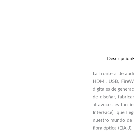
Descripción
La frontera de aud
HDMI, USB, FireWir
digitales de generac
de diseñar, fabrica
altavoces es tan i
InterFace), que ll
nuestro mundo de h
fibra óptica (EIA-J