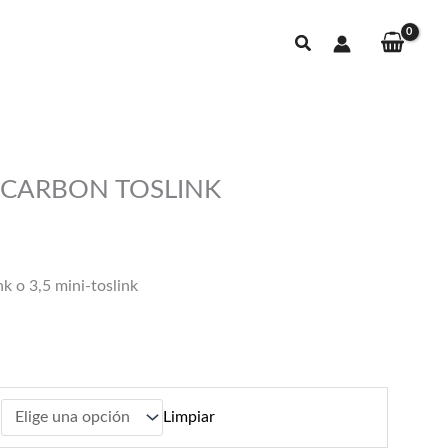
Buscar
CARBON TOSLINK
s:
nk o 3,5 mini-toslink
0€
0€
Limpiar