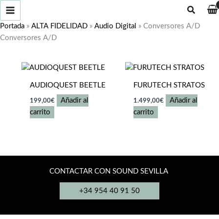
Ir
Buscar
al
Portada
»
ALTA FIDELIDAD
»
Audio Digital
»
Conversores A/D
contenido
Conversores A/D
AUDIOQUEST BEETLE
FURUTECH STRATOS
Añadir al
Añadir al
199,00
€
1.499,00
€
carrito
carrito
CONTACTAR CON SOUND SEVILLA
+34 954 40 91 50