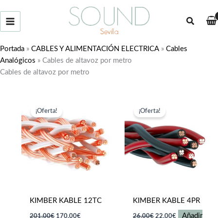
Ir
al
Buscar
contenido
Portada
»
CABLES Y ALIMENTACIÓN ELECTRICA
»
Cables
Analógicos
»
Cables de altavoz por metro
Cables de altavoz por metro
¡Oferta!
¡Oferta!
KIMBER KABLE 12TC
KIMBER KABLE 4PR
El
El
El
El
Añadir
201,00
€
170,00
€
26,00
€
22,00
€