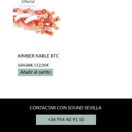
¡Oferta!
KIMBER KABLE 8TC
El
El
134,00
€
112,00
€
precio
precio
Añadir al carrito
original
actual
era:
es:
134,00€.
112,00€.
CONTACTAR CON SOUND SEVILLA
+34 954 40 91 50