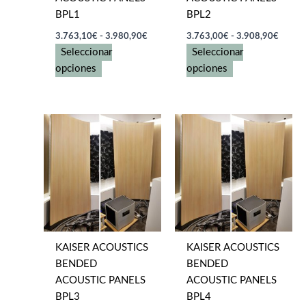
BPL1
BPL2
Rango
Rango
3.763,10
€
-
3.980,90
€
3.763,00
€
-
3.908,90
€
de
de
Seleccionar
Seleccionar
precios:
precios
Este
desde
Este
desde
opciones
opciones
3.763,10€
3.763
producto
producto
hasta
hasta
tiene
tiene
3.980,90€
3.908
múltiples
múltiples
variantes.
variantes.
Las
Las
opciones
opciones
se
se
pueden
pueden
elegir
elegir
en
en
KAISER ACOUSTICS
KAISER ACOUSTICS
la
la
BENDED
BENDED
página
página
ACOUSTIC PANELS
ACOUSTIC PANELS
de
de
BPL3
BPL4
producto
producto