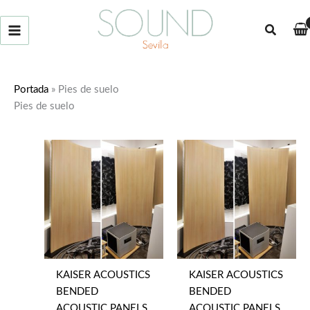
Ir
al
Buscar
contenido
Portada
»
Pies de suelo
Pies de suelo
KAISER ACOUSTICS
KAISER ACOUSTICS
BENDED
BENDED
ACOUSTIC PANELS
ACOUSTIC PANELS