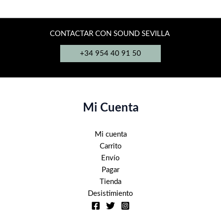
múltiples
múltiples
variantes.
variantes.
Las
Las
CONTACTAR CON SOUND SEVILLA
opciones
opciones
+34 954 40 91 50
se
se
pueden
pueden
elegir
elegir
en
en
la
la
Mi Cuenta
página
página
de
de
Mi cuenta
producto
producto
Carrito
Envío
Pagar
Tienda
Desistimiento