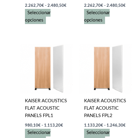
Rango
Rango
2.262,70
€
-
2.480,50
€
2.262,70
€
-
2.480,50
€
de
de
Seleccionar
Seleccionar
precios:
precios
Este
desde
Este
desde
opciones
opciones
2.262,70€
2.262
producto
producto
hasta
hasta
tiene
tiene
2.480,50€
2.480
múltiples
múltiples
variantes.
variantes.
Las
Las
opciones
opciones
se
se
pueden
pueden
elegir
elegir
en
en
KAISER ACOUSTICS
KAISER ACOUSTICS
la
la
FLAT ACOUSTIC
FLAT ACOUSTIC
página
página
PANELS FPL1
PANELS FPL2
de
de
producto
producto
Rango
Rango
980,10
€
-
1.113,20
€
1.133,20
€
-
1.246,30
€
de
de
Seleccionar
Seleccionar
precios:
precios