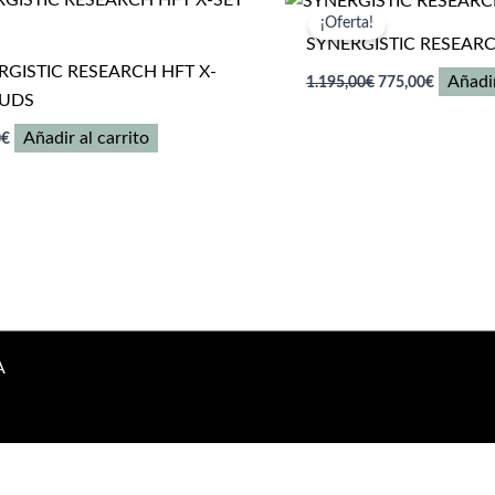
variantes.
variantes.
¡Oferta!
SYNERGISTIC RESEARC
Las
Las
RGISTIC RESEARCH HFT X-
El
El
opciones
opciones
Añadir
1.195,00
€
775,00
€
precio
precio
3UDS
se
se
original
actual
pueden
pueden
era:
es:
Añadir al carrito
0
€
1.195,00€.
775,00€.
elegir
elegir
en
en
la
la
página
página
de
de
producto
producto
A