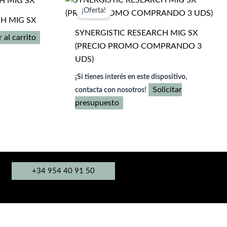
variantes.
¡Oferta!
H MIG SX
Las
SYNERGISTIC RESEARCH MIG SX
opciones
 al carrito
(PRECIO PROMO COMPRANDO 3
se
UDS)
pueden
elegir
¡Si tienes interés en este dispositivo,
en
Solicitar
contacta con nosotros!
la
presupuesto
página
de
producto
+34 954 40 91 50