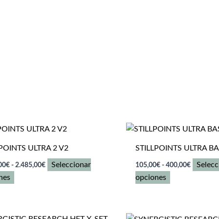
POINTS ULTRA 2 V2
STILLPOINTS ULTRA B
Rango
Rango
Seleccionar
Selecc
00
€
-
2.485,00
€
105,00
€
-
400,00
€
de
de
Este
Este
nes
opciones
precios:
precios:
desde
desde
producto
producto
1.565,00€
105,00€
tiene
tiene
hasta
hasta
múltiples
2.485,00€
múltiples
400,00€