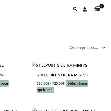
Buscar
ASE
STILLPOINTS ULTRA MINI V2
Rango
ionar
Seleccionar
185,00
€
-
725,00
€
de
Este
opciones
precios:
desde
producto
185,00€
tiene
hasta
múltiples
725,00€