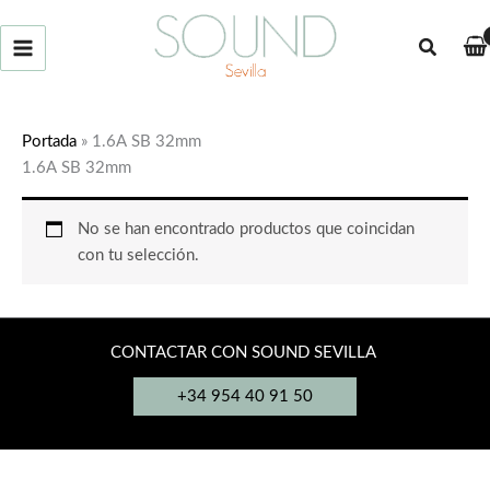
Ir
al
Buscar
contenido
Portada
»
1.6A SB 32mm
1.6A SB 32mm
No se han encontrado productos que coincidan
con tu selección.
CONTACTAR CON SOUND SEVILLA
+34 954 40 91 50