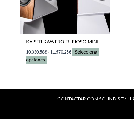
KAISER KAWERO FURIOSO MINI
Rango
Seleccionar
10.330,58
€
-
11.570,25
€
de
Este
opciones
precios:
desde
producto
10.330,58€
tiene
hasta
múltiples
11.570,25€
variantes.
Las
CONTACTAR CON SOUND SEVILL
opciones
se
pueden
elegir