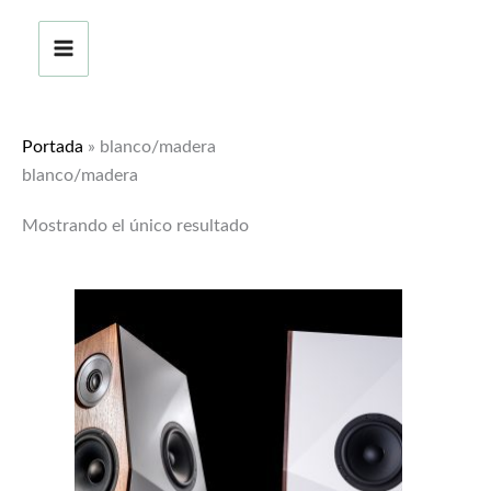
Ir
al
contenido
Portada
»
blanco/madera
blanco/madera
Mostrando el único resultado