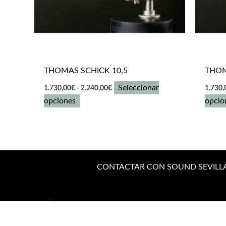
THOMAS SCHICK 10,5
THOM
Rango
Seleccionar
1.730,00
€
-
2.240,00
€
1.730,
de
Este
opciones
opcio
precios:
desde
producto
1.730,00€
tiene
hasta
múltiples
2.240,00€
variantes.
Las
CONTACTAR CON SOUND SEVILL
opciones
se
pueden
elegir