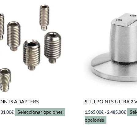
POINTS ADAPTERS
STILLPOINTS ULTRA 2 
Rango
Rang
Este
Seleccionar opciones
Sel
31,00
€
1.565,00
€
-
2.485,00
€
de
de
producto
Este
opciones
precios:
precio
desde
desde
tiene
producto
14,00€
1.565
múltiples
tiene