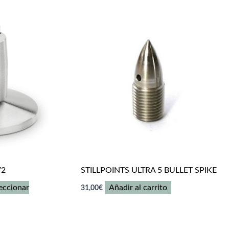
V2
STILLPOINTS ULTRA 5 BULLET SPIKE
o
eccionar
Añadir al carrito
31,00
€
s:
,00€