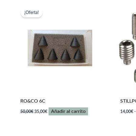
¡Oferta!
RO&CO 6C
STILL
El
El
Añadir al carrito
50,00
€
35,00
€
14,00
€
-
precio
precio
original
actual
era:
es:
50,00€.
35,00€.