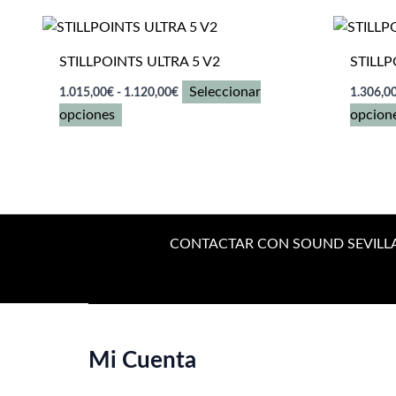
STILLPOINTS ULTRA 5 V2
STILLP
Rango
Seleccionar
1.015,00
€
-
1.120,00
€
1.306,0
de
Este
opciones
opcion
precios:
desde
producto
1.015,00€
tiene
hasta
múltiples
1.120,00€
variantes.
Las
CONTACTAR CON SOUND SEVILL
opciones
se
pueden
elegir
en
Mi Cuenta
la
página