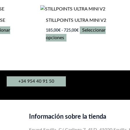
,00€
ASE
STILLPOINTS ULTRA MINI V2
Rango
ionar
Seleccionar
185,00
€
-
725,00
€
de
Este
opciones
precios:
desde
producto
185,00€
tiene
hasta
múltiples
725,00€
variantes.
Las
+34 954 40 91 50
opciones
se
pueden
elegir
en
Información sobre la tienda
la
página