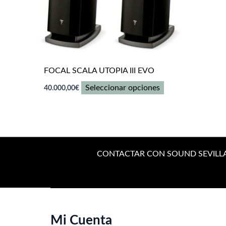
FOCAL SCALA UTOPIA III EVO
Este
Seleccionar opciones
40.000,00
€
producto
tiene
múltiples
variantes.
Las
CONTACTAR CON SOUND SEVILL
opciones
se
pueden
elegir
Mi Cuenta
en