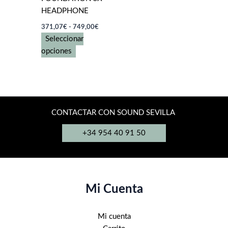
HEADPHONE
Rango
371,07
€
-
749,00
€
de
Seleccionar
precios:
Este
desde
opciones
371,07€
producto
hasta
tiene
749,00€
múltiples
variantes.
Las
CONTACTAR CON SOUND SEVILLA
opciones
+34 954 40 91 50
se
pueden
elegir
en
la
Mi Cuenta
página
de
Mi cuenta
producto