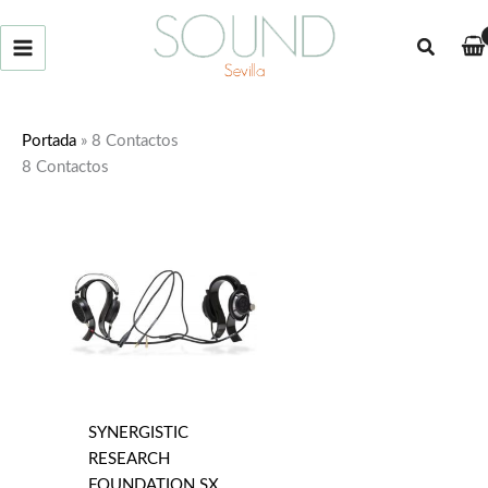
Ir
al
Buscar
contenido
Portada
»
8 Contactos
8 Contactos
SYNERGISTIC
RESEARCH
FOUNDATION SX