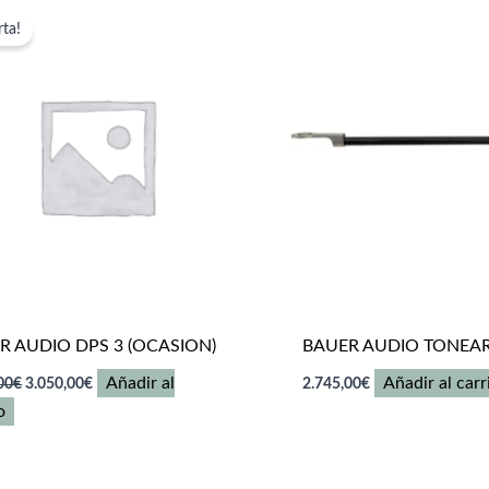
rta!
R AUDIO DPS 3 (OCASION)
BAUER AUDIO TONEA
El
El
Añadir al
Añadir al carr
00
€
3.050,00
€
2.745,00
€
precio
precio
o
original
actual
era:
es:
6.050,00€.
3.050,00€.