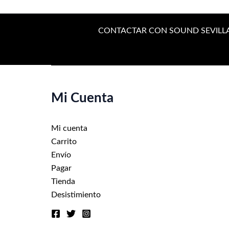
variantes.
Las
opciones
CONTACTAR CON SOUND SEVILL
se
pueden
elegir
en
Mi Cuenta
la
página
de
Mi cuenta
producto
Carrito
Envío
Pagar
Tienda
Desistimiento