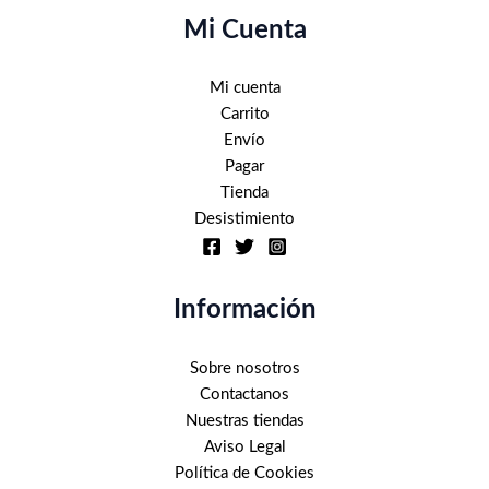
página
la
Mi Cuenta
de
página
producto
de
producto
Mi cuenta
Carrito
Envío
Pagar
Tienda
Desistimiento
Información
Sobre nosotros
Contactanos
Nuestras tiendas
Aviso Legal
Política de Cookies