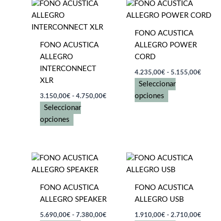
múltiples
múltiples
variantes.
variantes.
Las
Las
FONO ACUSTICA
opciones
opciones
FONO ACUSTICA
ALLEGRO POWER
se
se
ALLEGRO
CORD
pueden
pueden
INTERCONNECT
Rango
elegir
elegir
4.235,00
€
-
5.155,00
€
de
XLR
en
en
Seleccionar
precios
Rango
la
la
Este
desde
opciones
3.150,00
€
-
4.750,00
€
de
4.235
página
página
producto
Seleccionar
precios:
hasta
de
de
Este
desde
tiene
opciones
5.155
3.150,00€
producto
producto
producto
múltiples
hasta
tiene
variantes.
4.750,00€
múltiples
Las
variantes.
opciones
Las
se
FONO ACUSTICA
FONO ACUSTICA
opciones
pueden
ALLEGRO SPEAKER
ALLEGRO USB
se
elegir
Rango
Rango
pueden
en
5.690,00
€
-
7.380,00
€
1.910,00
€
-
2.710,00
€