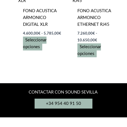
opciones
opciones
FONO ACUSTICA
FONO ACUSTICA
se
se
ARMONICO
ARMONICO
pueden
pueden
DIGITAL XLR
ETHERNET RJ45
elegir
elegir
Rango
en
en
4.600,00
€
-
5.785,00
€
7.260,00
€
-
de
Rango
la
la
Seleccionar
10.650,00
€
precios:
de
página
página
Este
desde
opciones
Seleccionar
precios:
4.600,00€
de
de
producto
Este
desde
opciones
hasta
7.260,00€
producto
producto
tiene
producto
5.785,00€
hasta
múltiples
tiene
10.650,00€
variantes.
múltiples
Las
variantes.
opciones
Las
CONTACTAR CON SOUND SEVILLA
se
opciones
pueden
se
+34 954 40 91 50
elegir
pueden
en
elegir
la
en