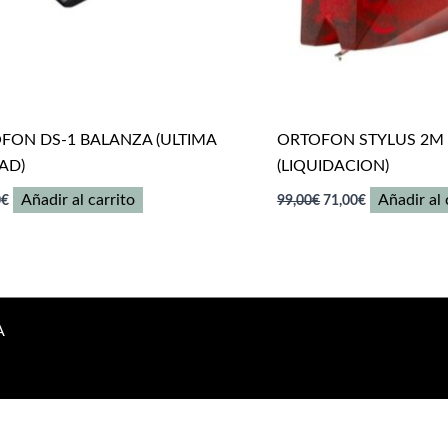
FON DS-1 BALANZA (ULTIMA
ORTOFON STYLUS 2M
AD)
(LIQUIDACION)
El
El
Añadir al carrito
Añadir al 
0
€
99,00
€
71,00
€
precio
precio
original
actual
era:
es:
99,00€.
71,00€.
A