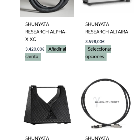
pueden
elegir
en
SHUNYATA
SHUNYATA
la
RESEARCH ALPHA-
RESEARCH ALTAIRA
página
X XC
de
3.598,00
€
producto
Añadir al
Seleccionar
3.420,00
€
Este
carrito
opciones
producto
tiene
múltiples
variantes.
Las
opciones
se
pueden
elegir
en
SHUNYATA
SHUNYATA
la