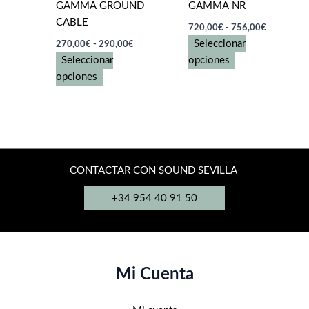
GAMMA GROUND
GAMMA NR
de
CABLE
producto
Rango
720,00
€
-
756,00
€
de
Rango
Seleccionar
270,00
€
-
290,00
€
precios:
de
Este
desde
Seleccionar
opciones
precios:
720,00€
Este
desde
producto
opciones
hasta
270,00€
producto
tiene
756,00€
hasta
tiene
múltiples
290,00€
múltiples
variantes.
variantes.
Las
Las
opciones
CONTACTAR CON SOUND SEVILLA
opciones
se
se
pueden
+34 954 40 91 50
pueden
elegir
elegir
en
en
la
la
página
Mi Cuenta
página
de
de
producto
producto