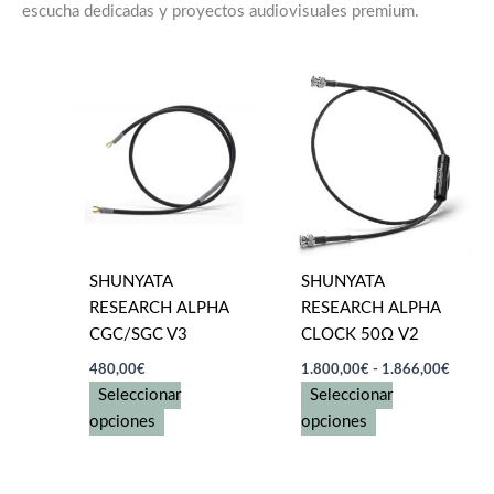
escucha dedicadas y proyectos audiovisuales premium.
SHUNYATA
SHUNYATA
RESEARCH ALPHA
RESEARCH ALPHA
CGC/SGC V3
CLOCK 50Ω V2
Rango
480,00
€
1.800,00
€
-
1.866,00
€
de
Seleccionar
Seleccionar
precios
Este
Este
desde
opciones
opciones
1.800
producto
producto
hasta
tiene
tiene
1.866