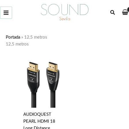
Ir
al
Buscar
contenido
Portada
»
12,5 metros
12,5 metros
AUDIOQUEST
PEARL HDMI 18
Long Distance