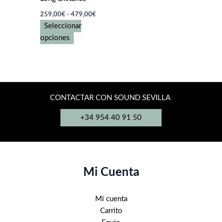
Rango
259,00
€
-
479,00
€
de
Seleccionar
precios:
Este
desde
opciones
259,00€
producto
hasta
tiene
479,00€
múltiples
variantes.
Las
CONTACTAR CON SOUND SEVILLA
opciones
+34 954 40 91 50
se
pueden
elegir
en
la
Mi Cuenta
página
de
Mi cuenta
producto
Carrito