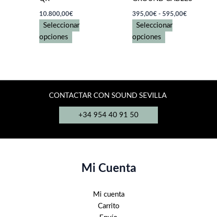
Rango
10.800,00
€
395,00
€
-
595,00
€
de
Seleccionar
Seleccionar
precios:
Este
Este
desde
opciones
opciones
395,00€
producto
producto
hasta
tiene
tiene
595,00€
múltiples
múltiples
variantes.
variantes.
Las
Las
CONTACTAR CON SOUND SEVILLA
opciones
opciones
+34 954 40 91 50
se
se
pueden
pueden
elegir
elegir
en
en
la
la
Mi Cuenta
página
página
de
de
Mi cuenta
producto
producto
Carrito