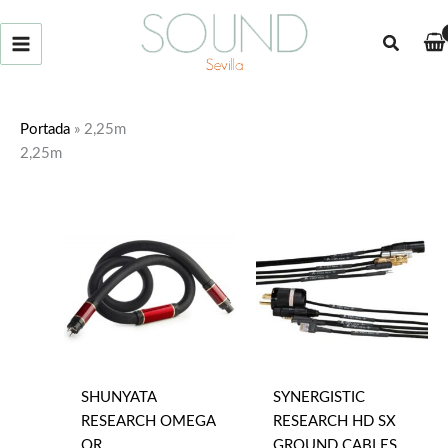
Ir
al
Buscar
contenido
Portada
»
2,25m
2,25m
SHUNYATA
SYNERGISTIC
RESEARCH OMEGA
RESEARCH HD SX
QR
GROUND CABLES