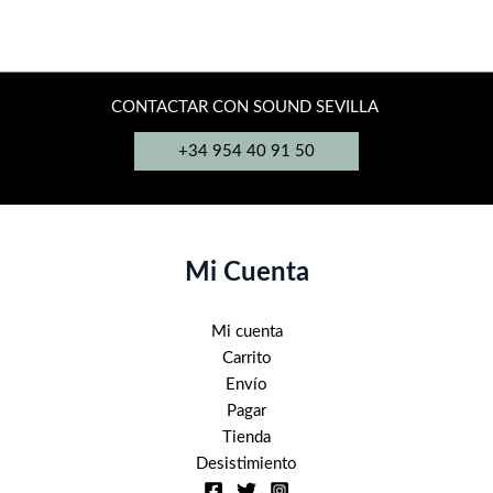
hasta
tiene
4.640,00€
múltiples
variantes.
Las
CONTACTAR CON SOUND SEVILLA
opciones
+34 954 40 91 50
se
pueden
elegir
en
la
Mi Cuenta
página
de
Mi cuenta
producto
Carrito
Envío
Pagar
Tienda
Desistimiento