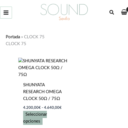
Ir
al
Buscar
contenido
Portada
»
CLOCK 75
CLOCK 75
SHUNYATA
RESEARCH OMEGA
CLOCK 50Ω / 75Ω
Rango
4.200,00
€
-
4.640,00
€
de
Seleccionar
precios:
Este
desde
opciones
4.200,00€
producto