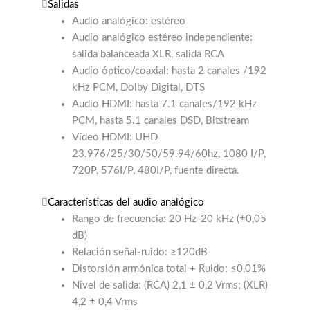
Salidas
Audio analógico: estéreo
Audio analógico estéreo independiente:
salida balanceada XLR, salida RCA
Audio óptico/coaxial: hasta 2 canales /192
kHz PCM, Dolby Digital, DTS
Audio HDMI: hasta 7.1 canales/192 kHz
PCM, hasta 5.1 canales DSD, Bitstream
Vídeo HDMI: UHD
23.976/25/30/50/59.94/60hz, 1080 I/P,
720P, 576I/P, 480I/P, fuente directa.
Características del audio analógico
Rango de frecuencia: 20 Hz-20 kHz (±0,05
dB)
Relación señal-ruido: ≥120dB
Distorsión armónica total + Ruido: ≤0,01%
Nivel de salida: (RCA) 2,1 ± 0,2 Vrms; (XLR)
4,2 ± 0,4 Vrms