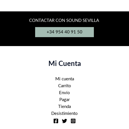
Las
opciones
se
CONTACTAR CON SOUND SEVILLA
pueden
+34 954 40 91 50
elegir
en
la
página
de
Mi Cuenta
producto
Mi cuenta
Carrito
Envío
Pagar
Tienda
Desistimiento