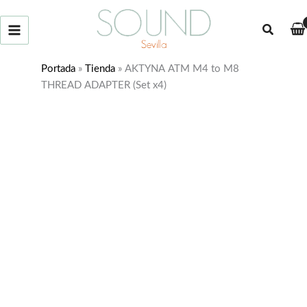
Ir
al
Buscar
contenido
Portada
»
Tienda
»
AKTYNA ATM M4 to M8
THREAD ADAPTER (Set x4)