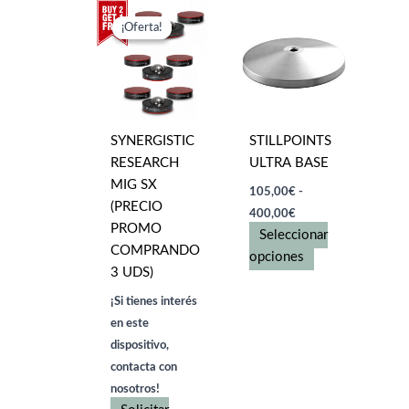
¡Oferta!
¡Oferta!
SYNERGISTIC
STILLPOINTS
RESEARCH
ULTRA BASE
MIG SX
105,00
€
-
(PRECIO
Rango
400,00
€
de
PROMO
Seleccionar
precios:
COMPRANDO
desde
Este
opciones
105,00€
3 UDS)
producto
hasta
tiene
¡Si tienes interés
400,00€
múltiples
en este
variantes.
dispositivo,
Las
contacta con
opciones
nosotros!