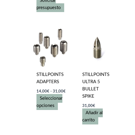
se
Solicitar
pueden
presupuesto
elegir
en
la
página
de
producto
STILLPOINTS
STILLPOINTS
ADAPTERS
ULTRA 5
BULLET
Rango
14,00
€
-
31,00
€
de
SPIKE
Seleccionar
precios:
Este
desde
opciones
31,00
€
14,00€
producto
Añadir al
hasta
tiene
carrito
31,00€
múltiples
variantes.