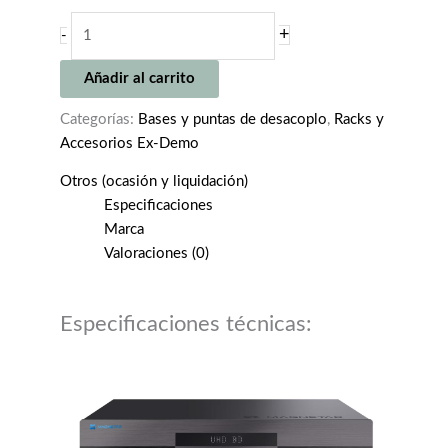
AKTYNA
+
-
ATM
M4
Añadir al carrito
to
M8
Categorías:
Bases y puntas de desacoplo
,
Racks y
THREAD
Accesorios Ex-Demo
ADAPTER
Otros (ocasión y liquidación)
(Set
Especificaciones
x4)
Marca
cantidad
Valoraciones (0)
Especificaciones técnicas: