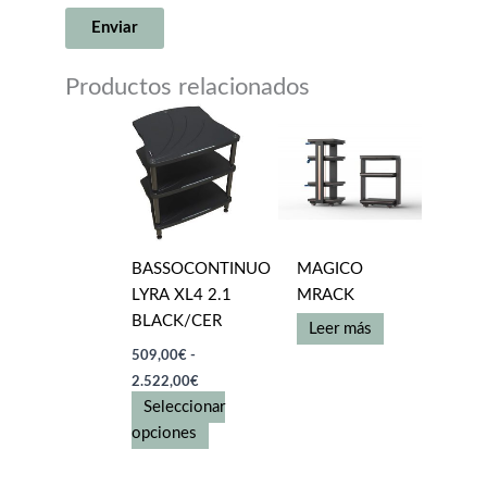
Productos relacionados
BASSOCONTINUO
MAGICO
LYRA XL4 2.1
MRACK
BLACK/CER
Leer más
509,00
€
-
Rango
2.522,00
€
de
Seleccionar
precios:
desde
Este
opciones
509,00€
producto
hasta
tiene
2.522,00€
múltiples
variantes.