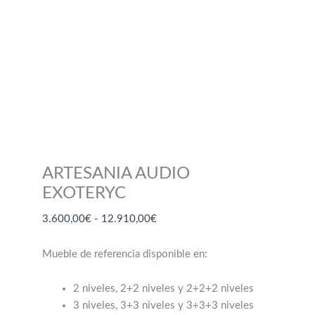
ARTESANIA AUDIO
EXOTERYC
Rango
3.600,00
€
-
12.910,00
€
de
precios:
Mueble de referencia disponible en:
desde
3.600,00€
2 niveles, 2+2 niveles y 2+2+2 niveles
hasta
3 niveles, 3+3 niveles y 3+3+3 niveles