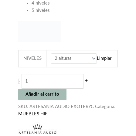
12.910,00€
4 niveles
5 niveles
NIVELES
Limpiar
ARTESANIA
+
-
AUDIO
EXOTERYC
Añadir al carrito
cantidad
SKU:
ARTESANIA AUDIO EXOTERYC
Categoría:
MUEBLES HIFI
Descripción