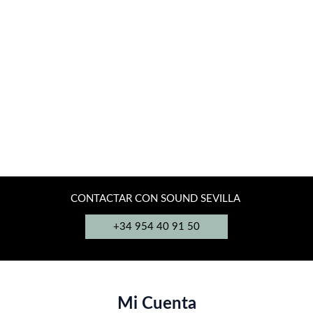
elegir
en
la
página
de
producto
CONTACTAR CON SOUND SEVILLA
+34 954 40 91 50
Mi Cuenta