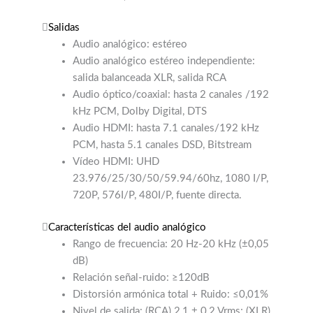
Audio analógico: estéreo
Audio analógico estéreo independiente:
salida balanceada XLR, salida RCA
Audio óptico/coaxial: hasta 2 canales /192
kHz PCM, Dolby Digital, DTS
Audio HDMI: hasta 7.1 canales/192 kHz
PCM, hasta 5.1 canales DSD, Bitstream
Vídeo HDMI: UHD
23.976/25/30/50/59.94/60hz, 1080 I/P,
720P, 576I/P, 480I/P, fuente directa.
Características del audio analógico
Rango de frecuencia: 20 Hz-20 kHz (±0,05
dB)
Relación señal-ruido: ≥120dB
Distorsión armónica total + Ruido: ≤0,01%
Nivel de salida: (RCA) 2,1 ± 0,2 Vrms; (XLR)
4,2 ± 0,4 Vrms
Rango dinámico: AGT: ≥120dB