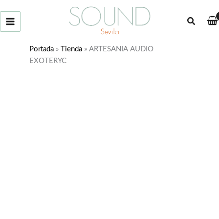
Ir
al
Buscar
contenido
Portada
»
Tienda
»
ARTESANIA AUDIO
EXOTERYC