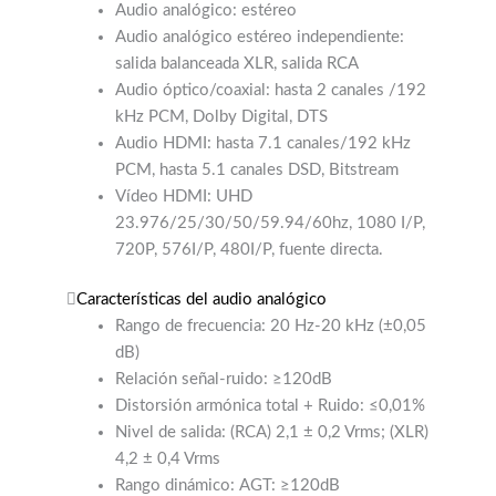
Audio analógico: estéreo
Audio analógico estéreo independiente:
salida balanceada XLR, salida RCA
Audio óptico/coaxial: hasta 2 canales /192
kHz PCM, Dolby Digital, DTS
Audio HDMI: hasta 7.1 canales/192 kHz
PCM, hasta 5.1 canales DSD, Bitstream
Vídeo HDMI: UHD
23.976/25/30/50/59.94/60hz, 1080 I/P,
720P, 576I/P, 480I/P, fuente directa.
Características del audio analógico
Rango de frecuencia: 20 Hz-20 kHz (±0,05
dB)
Relación señal-ruido: ≥120dB
Distorsión armónica total + Ruido: ≤0,01%
Nivel de salida: (RCA) 2,1 ± 0,2 Vrms; (XLR)
4,2 ± 0,4 Vrms
Rango dinámico: AGT: ≥120dB