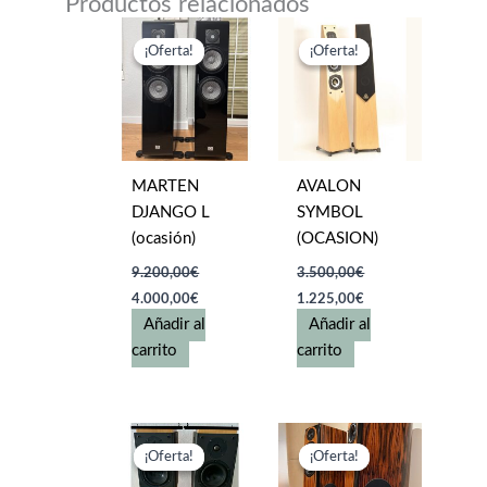
Productos relacionados
¡Oferta!
¡Oferta!
¡Oferta!
¡Oferta!
MARTEN
AVALON
DJANGO L
SYMBOL
(ocasión)
(OCASION)
9.200,00
€
3.500,00
€
El
El
El
El
4.000,00
€
1.225,00
€
precio
precio
precio
precio
Añadir al
Añadir al
original
actual
original
actual
era:
es:
era:
es:
carrito
carrito
9.200,00€.
4.000,00€.
3.500,00€.
1.225,00€.
¡Oferta!
¡Oferta!
¡Oferta!
¡Oferta!