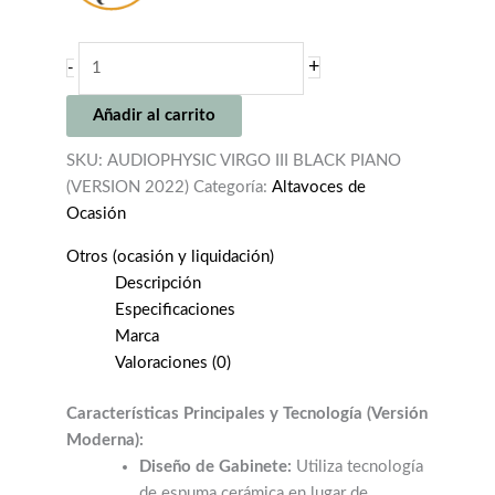
AUDIOPHYSIC
+
-
VIRGO
III
Añadir al carrito
BLACK
PIANO
SKU:
AUDIOPHYSIC VIRGO III BLACK PIANO
(VERSION
(VERSION 2022)
Categoría:
Altavoces de
2022)
Ocasión
cantidad
Otros (ocasión y liquidación)
Descripción
Especificaciones
Marca
Valoraciones (0)
Características Principales y Tecnología (Versión
Moderna):
Diseño de Gabinete:
Utiliza tecnología
de espuma cerámica en lugar de