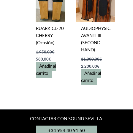
RUARK CL-20
AUDIOPHYSIC
CHERRY
AVANTI III
(Ocasión)
(SECOND
HAND)
1.950,00
€
El
El
580,00
€
11.000,00
€
precio
precio
El
El
Añadir al
2.200,00
€
original
actual
precio
precio
era:
es:
carrito
Añadir al
original
actual
1.950,00€.
580,00€.
era:
es:
carrito
11.000,00€.
2.200,00€.
CONTACTAR CON SOUND SEVILLA
+34 954 40 91 50