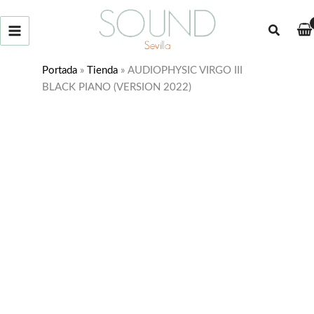
Ir
al
Buscar
contenido
Portada
»
Tienda
»
AUDIOPHYSIC VIRGO III
BLACK PIANO (VERSION 2022)