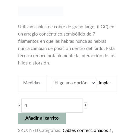
155,00€
hasta
230,00€
Utilizan cables de cobre de grano largo. (LGC) en
un arreglo concéntrico semisólido de 7
filamentos en que las hebras nunca as hebras
nunca cambian de posición dentro del fardo. Esta
técnica reduce notablemente la interacción de los
hilos distorsión.
Medidas:
Limpiar
Audioquest
+
-
NRG-
Y3
Añadir al carrito
cantidad
SKU:
N/D
Categorías:
Cables confeccionados 1
,