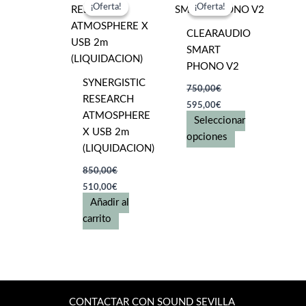
¡Oferta!
¡Oferta!
¡Oferta!
¡Oferta!
CLEARAUDIO
SMART
PHONO V2
SYNERGISTIC
750,00
€
RESEARCH
El
El
595,00
€
precio
precio
ATMOSPHERE
Seleccionar
original
actual
X USB 2m
era:
es:
Este
opciones
750,00€.
595,00€.
(LIQUIDACION)
producto
tiene
850,00
€
El
El
múltiples
510,00
€
precio
precio
variantes.
Añadir al
original
actual
era:
es:
Las
carrito
850,00€.
510,00€.
opciones
se
pueden
elegir
en
CONTACTAR CON SOUND SEVILLA