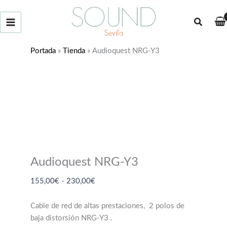
Ir
¡Oferta!
al
Buscar
contenido
Portada
»
Tienda
»
Audioquest NRG-Y3
Audioquest NRG-Y3
Rango
155,00
€
-
230,00
€
de
precios:
Cable de red de altas prestaciones, 2 polos de
desde
baja distorsión NRG-Y3 .