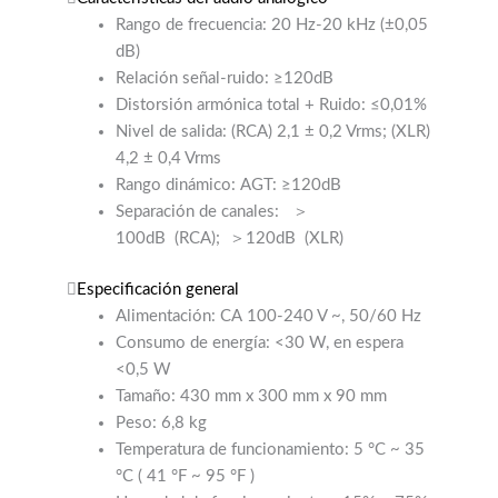
Rango de frecuencia: 20 Hz-20 kHz (±0,05
dB)
Relación señal-ruido: ≥120dB
Distorsión armónica total + Ruido: ≤0,01%
Nivel de salida: (RCA) 2,1 ± 0,2 Vrms; (XLR)
4,2 ± 0,4 Vrms
Rango dinámico: AGT: ≥120dB
Separación de canales:
＞
100dB
(RCA);
＞120dB
(XLR)
Especificación general
Alimentación: CA 100-240 V ~, 50/60 Hz
Consumo de energía: <30 W, en espera
<0,5 W
Tamaño: 430 mm x 300 mm x 90 mm
Peso: 6,8 kg
Temperatura de funcionamiento: 5 °C ~ 35
°C (
41 °F ~ 95 °F
)