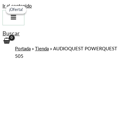
Ir al contenido
¡Oferta!
¡Oferta!
Buscar
Portada
»
Tienda
»
AUDIOQUEST POWERQUEST
505