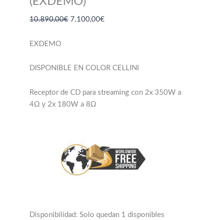
(EXDEMO)
El
El
10.890,00
€
7.100,00
€
precio
precio
original
actual
EXDEMO
era:
es:
10.890,00€.
7.100,00€.
DISPONIBLE EN COLOR CELLINI
Receptor de CD para streaming con 2x 350W a
4Ω y 2x 180W a 8Ω
Disponibilidad:
Solo quedan 1 disponibles