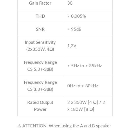
Gain Factor
30
THD
< 0,005%
SNR
> 95dB
Input Sensitivity
1,2V
(2x350W, 4Ω)
Frequency Range
< 5Hz to > 35kHz
CS 5.3 (-3dB)
Frequency Range
0Hz to > 80kHz
CS 3.3 (-3dB)
Rated Output
2 x 350W [4 Ω] / 2
Power
x 180W [8 Ω]
⚠ ATTENTION: When using the A and B speaker