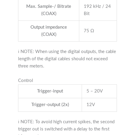
Max. Sample-/ Bitrate
192 kHz / 24
(COAX)
Bit
Output impedance
75 Ω
(COAX)
ℹ NOTE: When using the digital outputs, the cable
length of the digital cables should not exceed
three meters.
Control
Trigger-input
5 – 20V
Trigger-output (2x)
12V
ℹ NOTE: To avoid high current spikes, the second
trigger out is switched with a delay to the first