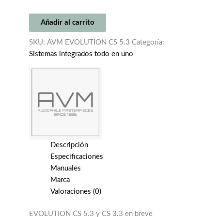
AVM
Añadir al carrito
EVOLUTION
CS
SKU:
AVM EVOLUTION CS 5.3
Categoría:
5.3
Sistemas integrados todo en uno
(EXDEMO)
cantidad
Descripción
Especificaciones
Manuales
Marca
Valoraciones (0)
EVOLUTION CS 5.3 y CS 3.3 en breve