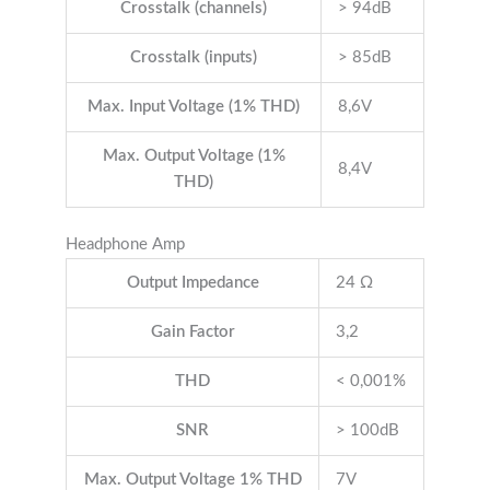
Crosstalk (channels)
> 94dB
Crosstalk (inputs)
> 85dB
Max. Input Voltage (1% THD)
8,6V
Max. Output Voltage (1%
8,4V
THD)
Headphone Amp
Output Impedance
24 Ω
Gain Factor
3,2
THD
< 0,001%
SNR
> 100dB
Max. Output Voltage 1% THD
7V