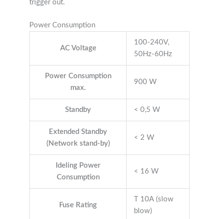
trigger out.
Power Consumption
100-240V,
AC Voltage
50Hz-60Hz
Power Consumption
900 W
max.
Standby
< 0,5 W
Extended Standby
< 2 W
(Network stand-by)
Ideling Power
< 16 W
Consumption
T 10A (slow
Fuse Rating
blow)