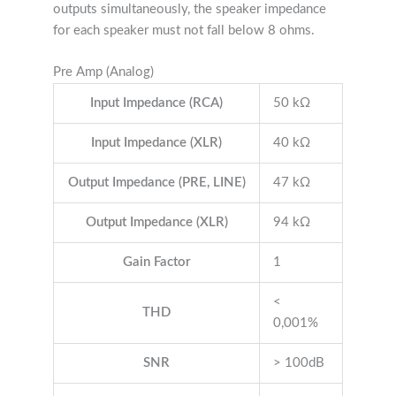
outputs simultaneously, the speaker impedance
for each speaker must not fall below 8 ohms.
Pre Amp (Analog)
Input Impedance (RCA)
50 kΩ
Input Impedance (XLR)
40 kΩ
Output Impedance (PRE, LINE)
47 kΩ
Output Impedance (XLR)
94 kΩ
Gain Factor
1
<
THD
0,001%
SNR
> 100dB