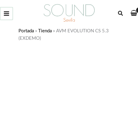
Ir
¡Oferta!
al
Buscar
contenido
Portada
»
Tienda
»
AVM EVOLUTION CS 5.3
(EXDEMO)