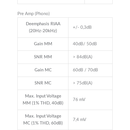
Pre Amp (Phono)
Deemphasis RIAA
+/- 0,3dB
(20Hz-20kHz)
Gain MM
40dB/ 50dB
SNR MM
> 84dB(A)
Gain MC
60dB / 70dB
SNR MC
> 75dB(A)
Max. Input Voltage
76 mV
MM (1% THD, 40dB)
Max. Input Voltage
7,4 mV
MC (1% THD, 60dB)