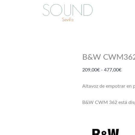
B&W CWM362 
Rango
209,00
€
-
477,00
€
de
precio
Altavoz de empotrar en
desde
209,0
B&W CWM 362 está dispo
hasta
477,0