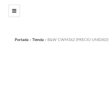
Ir
al
contenido
Portada
»
Tienda
»
B&W CWM362 (PRECIO UNIDAD)