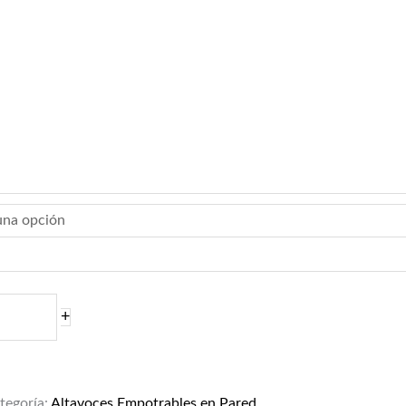
+
tegoría:
Altavoces Empotrables en Pared