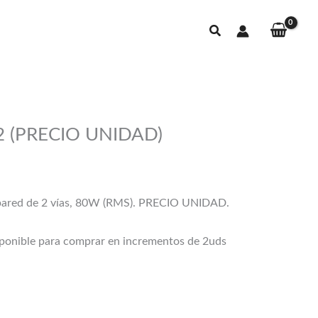
Buscar
(PRECIO UNIDAD)
s:
 pared de 2 vías, 80W (RMS). PRECIO UNIDAD.
0€
nible para comprar en incrementos de 2uds
0€