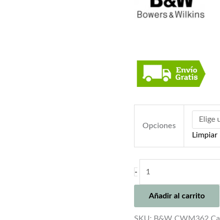
Opciones
Limpiar
B&W
-
CWM362
(PRECIO
Añadir al carrito
UNIDAD)
cantidad
SKU:
B&W CWM362
Ca