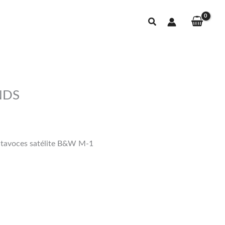
Buscar
NDS
altavoces satélite B&W M-1