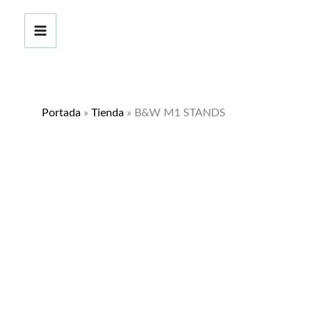
Ir
al
contenido
Portada
»
Tienda
»
B&W M1 STANDS