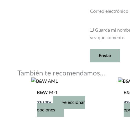
Correo electrónico
Guarda mi nombre
vez que comente.
También te recomendamos…
B&W M-1
B&
Seleccionar
310,00
€
838
Este
opciones
op
producto
tiene