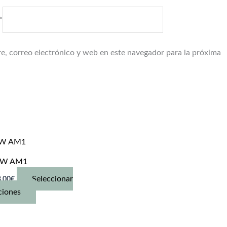
*
, correo electrónico y web en este navegador para la próxima
W AM1
Seleccionar
,00
€
Este
ciones
producto
tiene