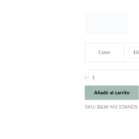
Color
B&W
-
M1
STANDS
Añadir al carrito
cantidad
SKU:
B&W M1 STANDS