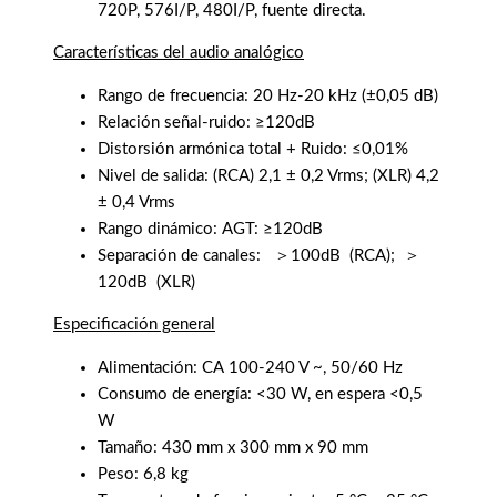
720P, 576I/P, 480I/P, fuente directa.
Características del audio analógico
Rango de frecuencia: 20 Hz-20 kHz (±0,05 dB)
Relación señal-ruido: ≥120dB
Distorsión armónica total + Ruido: ≤0,01%
Nivel de salida: (RCA) 2,1 ± 0,2 Vrms; (XLR) 4,2
± 0,4 Vrms
Rango dinámico: AGT: ≥120dB
Separación de canales:
＞100dB
(RCA);
＞
120dB
(XLR)
Especificación general
Alimentación: CA 100-240 V ~, 50/60 Hz
Consumo de energía: <30 W, en espera <0,5
W
Tamaño: 430 mm x 300 mm x 90 mm
Peso: 6,8 kg