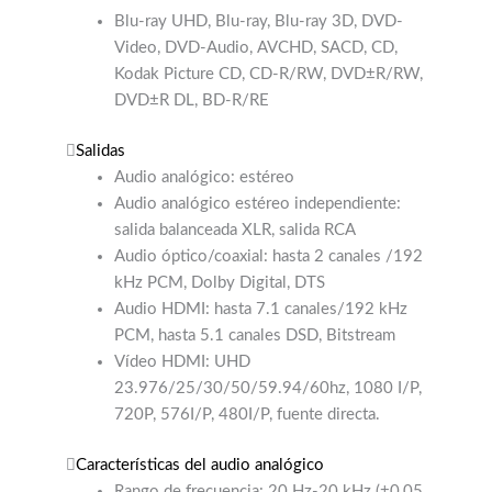
Blu-ray UHD, Blu-ray, Blu-ray 3D, DVD-
Video, DVD-Audio, AVCHD, SACD, CD,
Kodak Picture CD, CD-R/RW, DVD±R/RW,
DVD±R DL, BD-R/RE
Salidas
Audio analógico: estéreo
Audio analógico estéreo independiente:
salida balanceada XLR, salida RCA
Audio óptico/coaxial: hasta 2 canales /192
kHz PCM, Dolby Digital, DTS
Audio HDMI: hasta 7.1 canales/192 kHz
PCM, hasta 5.1 canales DSD, Bitstream
Vídeo HDMI: UHD
23.976/25/30/50/59.94/60hz, 1080 I/P,
720P, 576I/P, 480I/P, fuente directa.
Características del audio analógico
Rango de frecuencia: 20 Hz-20 kHz (±0,05