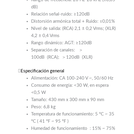
dB)
Relación señal-ruido: ≥120dB
Distorsión armónica total + Ruido: ≤0,01%
Nivel de salida: (RCA) 2,1 ± 0,2 Vrms; (XLR)
4,2 ± 0,4 Vrms
Rango dinámico: AGT: ≥120dB
Separación de canales:
＞
100dB
(RCA);
＞120dB
(XLR)
Especificación general
Alimentación: CA 100-240 V ~, 50/60 Hz
Consumo de energía: <30 W, en espera
<0,5 W
Tamaño: 430 mm x 300 mm x 90 mm
Peso: 6,8 kg
Temperatura de funcionamiento: 5 °C ~ 35
°C (
41 °F ~ 95 °F
)
Humedad de funcionamiento
: 15% ~ 75%