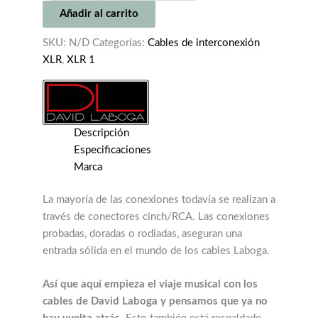
Q-
Añadir al carrito
CONNECT
GOLD
SKU:
N/D
Categorías:
Cables de interconexión
XLR
XLR
,
XLR 1
(QIC445)
cantidad
Descripción
Especificaciones
Marca
La mayoría de las conexiones todavía se realizan a
través de conectores cinch/RCA. Las conexiones
probadas, doradas o rodiadas, aseguran una
entrada sólida en el mundo de los cables Laboga.
Así que aquí empieza el viaje musical con los
cables de David Laboga y pensamos que ya no