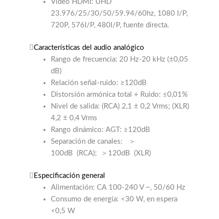
Vídeo HDMI: UHD
23.976/25/30/50/59.94/60hz, 1080 I/P,
720P, 576I/P, 480I/P, fuente directa.
Características del audio analógico
Rango de frecuencia: 20 Hz-20 kHz (±0,05
dB)
Relación señal-ruido: ≥120dB
Distorsión armónica total + Ruido: ≤0,01%
Nivel de salida: (RCA) 2,1 ± 0,2 Vrms; (XLR)
4,2 ± 0,4 Vrms
Rango dinámico: AGT: ≥120dB
Separación de canales:
＞
100dB
(RCA);
＞120dB
(XLR)
Especificación general
Alimentación: CA 100-240 V ~, 50/60 Hz
Consumo de energía: <30 W, en espera
<0,5 W