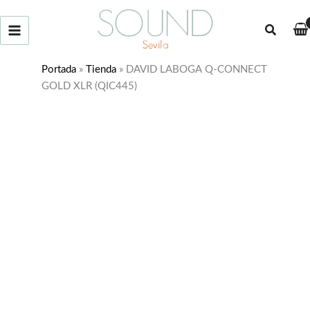
Ir
al
Buscar
contenido
Portada
»
Tienda
»
DAVID LABOGA Q-CONNECT
GOLD XLR (QIC445)