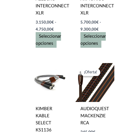
INTERCONNECT
INTERCONNECT
XLR
XLR
3.150,00
€
-
5.700,00
€
-
Rango
Rango
4.750,00
€
9.300,00
€
de
de
Seleccionar
Seleccionar
precios:
precios:
desde
Este
desde
Este
opciones
opciones
3.150,00€
5.700,00€
producto
producto
hasta
hasta
tiene
tiene
4.750,00€
9.300,00€
múltiples
múltiples
variantes.
variantes.
¡Oferta!
¡Oferta!
Las
Las
opciones
opciones
se
se
pueden
pueden
elegir
elegir
KIMBER
AUDIOQUEST
en
en
KABLE
MACKENZIE
la
la
SELECT
RCA
página
página
KS1136