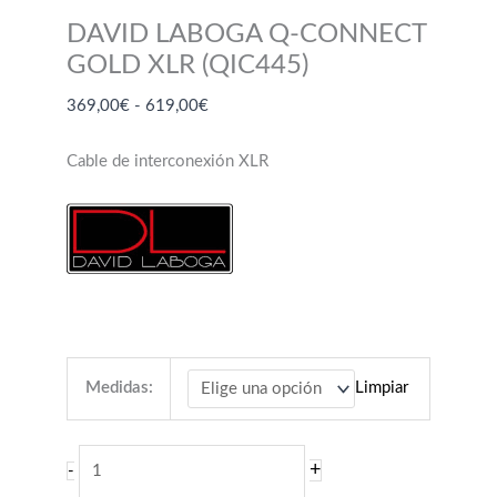
DAVID LABOGA Q-CONNECT
GOLD XLR (QIC445)
Rango
369,00
€
-
619,00
€
de
precios:
Cable de interconexión XLR
desde
369,00€
hasta
619,00€
Medidas:
Limpiar
DAVID
+
-
LABOGA