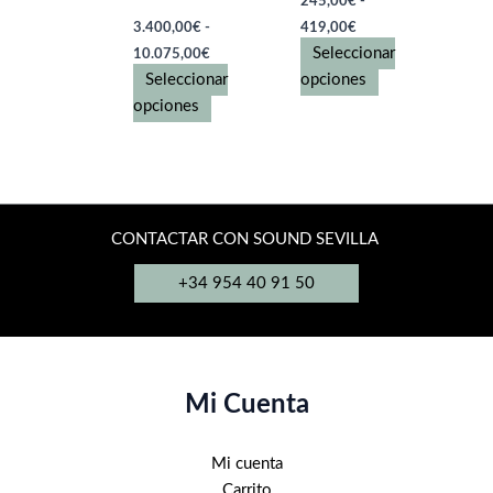
245,00
€
-
de
de
Rango
3.400,00
€
-
419,00
€
producto
producto
de
Rango
Seleccionar
10.075,00
€
precios:
de
desde
Este
Seleccionar
opciones
precios:
245,00€
desde
Este
producto
opciones
hasta
3.400,00€
producto
tiene
419,00€
hasta
tiene
múltiples
10.075,00€
múltiples
variantes.
variantes.
Las
Las
opciones
CONTACTAR CON SOUND SEVILLA
opciones
se
+34 954 40 91 50
se
pueden
pueden
elegir
elegir
en
en
la
la
página
Mi Cuenta
página
de
de
producto
Mi cuenta
producto
Carrito