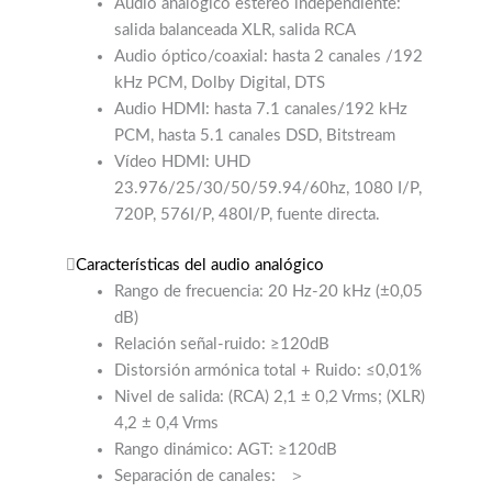
Audio analógico estéreo independiente:
salida balanceada XLR, salida RCA
Audio óptico/coaxial: hasta 2 canales /192
kHz PCM, Dolby Digital, DTS
Audio HDMI: hasta 7.1 canales/192 kHz
PCM, hasta 5.1 canales DSD, Bitstream
Vídeo HDMI: UHD
23.976/25/30/50/59.94/60hz, 1080 I/P,
720P, 576I/P, 480I/P, fuente directa.
Características del audio analógico
Rango de frecuencia: 20 Hz-20 kHz (±0,05
dB)
Relación señal-ruido: ≥120dB
Distorsión armónica total + Ruido: ≤0,01%
Nivel de salida: (RCA) 2,1 ± 0,2 Vrms; (XLR)
4,2 ± 0,4 Vrms
Rango dinámico: AGT: ≥120dB
Separación de canales:
＞