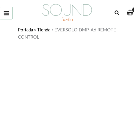
Ir
al
Buscar
contenido
Portada
»
Tienda
»
EVERSOLO DMP-A6 REMOTE
CONTROL