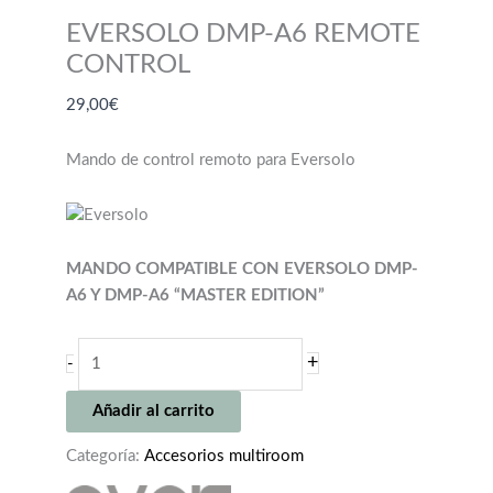
EVERSOLO DMP-A6 REMOTE
CONTROL
29,00
€
Mando de control remoto para Eversolo
MANDO COMPATIBLE CON EVERSOLO DMP-
A6 Y DMP-A6 “MASTER EDITION”
EVERSOLO
+
-
DMP-
A6
Añadir al carrito
REMOTE
CONTROL
Categoría:
Accesorios multiroom
cantidad