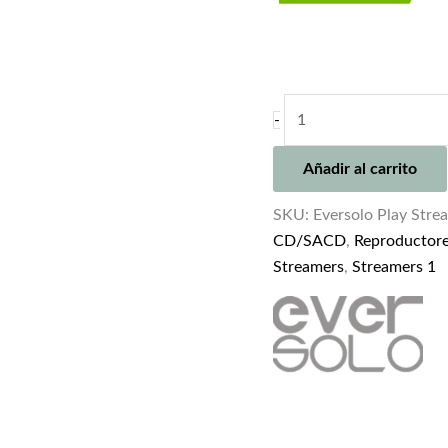
EVERSOLO
-
PLAY
STREAMING
Añadir al carrito
AMPLIFIER
CD
SKU:
Eversolo Play Stre
EDITION
CD/SACD
,
Reproductor
cantidad
Streamers
,
Streamers 1