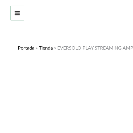
Ir
al
contenido
Portada
»
Tienda
»
EVERSOLO PLAY STREAMING AMPL