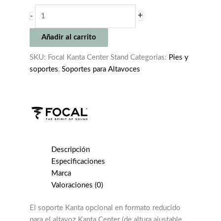
FOCAL
+
-
KANTA
CENTER
Añadir al carrito
STAND
cantidad
SKU:
Focal Kanta Center Stand
Categorías:
Pies y
soportes
,
Soportes para Altavoces
Descripción
Especificaciones
Marca
Valoraciones (0)
El soporte Kanta opcional en formato reducido
para el altavoz Kanta Center (de altura ajustable