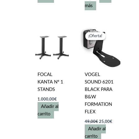
más
¡Oferta!
¡Oferta!
FOCAL
VOGEL
KANTA Nº 1
SOUND 6201
STANDS
BLACK PARA
B&W
1.000,00
€
FORMATION
Añadir al
FLEX
carrito
El
El
49,00
€
25,00
€
precio
precio
Añadir al
original
actual
era:
es:
carrito