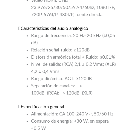
Vídeo HDMI: UHD
23.976/25/30/50/59.94/60hz, 1080 I/P,
720P, 576I/P, 480I/P, fuente directa.
Características del audio analógico
Rango de frecuencia: 20 Hz-20 kHz (±0,05
dB)
Relación señal-ruido: ≥120dB
Distorsión armónica total + Ruido: ≤0,01%
Nivel de salida: (RCA) 2,1 ± 0,2 Vrms; (XLR)
4,2 ± 0,4 Vrms
Rango dinámico: AGT: ≥120dB
Separación de canales:
＞
100dB
(RCA);
＞120dB
(XLR)
Especificación general
Alimentación: CA 100-240 V ~, 50/60 Hz
Consumo de energía: <30 W, en espera
<0,5 W