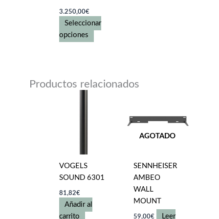
3.250,00
€
Seleccionar
Este
opciones
producto
tiene
múltiples
variantes.
Productos relacionados
Las
opciones
se
pueden
AGOTADO
elegir
en
la
VOGELS
SENNHEISER
página
SOUND 6301
AMBEO
de
WALL
81,82
€
producto
MOUNT
Añadir al
carrito
Leer
59,00
€