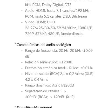
kHz PCM, Dolby Digital, DTS
Audio HDMI: hasta 7.1 canales/192 kHz
PCM, hasta 5.1 canales DSD, Bitstream
Vídeo HDMI: UHD
23.976/25/30/50/59.94/60hz, 1080 I/P,
720P, 576I/P, 480I/P, fuente directa.
Características del audio analógico
Rango de frecuencia: 20 Hz-20 kHz (±0,05
dB)
Relación señal-ruido: ≥120dB
Distorsión armónica total + Ruido: ≤0,01%
Nivel de salida: (RCA) 2,1 ± 0,2 Vrms; (XLR)
4,2 ± 0,4 Vrms
Rango dinámico: AGT: ≥120dB
Separación de canales:
＞
100dB
(RCA);
＞120dB
(XLR)
Especificación general