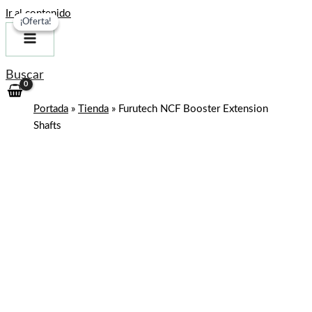
Ir al contenido
¡Oferta!
¡Oferta!
Buscar
Portada
»
Tienda
»
Furutech NCF Booster Extension
Shafts