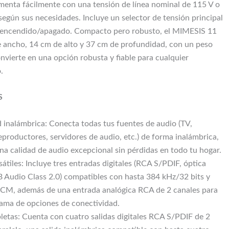
menta fácilmente con una tensión de línea nominal de 115 V o
egún sus necesidades. Incluye un selector de tensión principal
e encendido/apagado. Compacto pero robusto, el MIMESIS 11
ancho, 14 cm de alto y 37 cm de profundidad, con un peso
onvierte en una opción robusta y fiable para cualquier
.
S
 inalámbrica: Conecta todas tus fuentes de audio (TV,
eproductores, servidores de audio, etc.) de forma inalámbrica,
na calidad de audio excepcional sin pérdidas en todo tu hogar.
átiles: Incluye tres entradas digitales (RCA S/PDIF, óptica
B Audio Class 2.0) compatibles con hasta 384 kHz/32 bits y
CM, además de una entrada analógica RCA de 2 canales para
ama de opciones de conectividad.
letas: Cuenta con cuatro salidas digitales RCA S/PDIF de 2