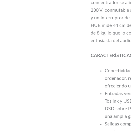
concentrador se ali
230 V, conmutable s
y un interruptor d
HUB mide 44 cm de 
de 8 kg, lo que lo c
entusiasta del audio
CARACTERÍSTICA
Conectividad
ordenador, r
ofreciendo u
Entradas vers
Toslink y US
DSD sobre P
una amplia g
Salidas comp