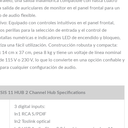
aralelo, una salida inalámbrica compatible con hasta cuatro
 salida de auriculares de monitor en el panel frontal para un
 de audio flexible.
ivo: Equipado con controles intuitivos en el panel frontal,
s perillas para la selección de entrada y el control de
tallas numéricas e indicadores LED de encendido y bloqueo,
tiza una fácil utilización. Construcción robusta y compacta:
 14 cm x 37 cm, pesa 8 kg y tiene un voltaje de línea nominal
e 115 V o 230 V, lo que lo convierte en una opción confiable y
para cualquier configuración de audio.
IS 11 HUB 2 Channel Hub Specifications
3 digital inputs:
In1 RCA S/PDIF
In2 Toslink optical