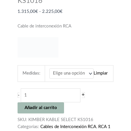
KS1016
Rango
1.315,00
€
-
2.225,00
€
de
precios:
Cable de interconexión RCA
desde
1.315,00€
hasta
2.225,00€
Medidas:
Limpiar
KIMBER
+
-
KABLE
SELECT
Añadir al carrito
KS1016
cantidad
SKU:
KIMBER KABLE SELECT KS1016
Categorías:
Cables de Interconexión RCA
,
RCA 1