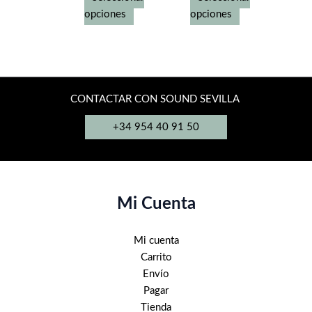
precios:
precios:
desde
Este
desde
Este
opciones
opciones
399,00€
245,00€
producto
producto
hasta
hasta
tiene
tiene
525,00€
419,00€
múltiples
múltiples
variantes.
variantes.
Las
Las
CONTACTAR CON SOUND SEVILLA
opciones
opciones
+34 954 40 91 50
se
se
pueden
pueden
elegir
elegir
en
en
la
la
Mi Cuenta
página
página
de
de
Mi cuenta
producto
producto
Carrito
Envío
Pagar
Tienda