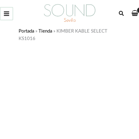
Ir
al
Buscar
contenido
Portada
»
Tienda
»
KIMBER KABLE SELECT
KS1016