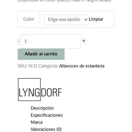
Disponible en color Blanco mate o Negro lacado
Color
Limpiar
LYNGDORF
+
-
FR-
1
Añadir al carrito
cantidad
SKU:
N/D
Categoría:
Altavoces de estanteria
Descripción
Especificaciones
Marca
Valoraciones (0)