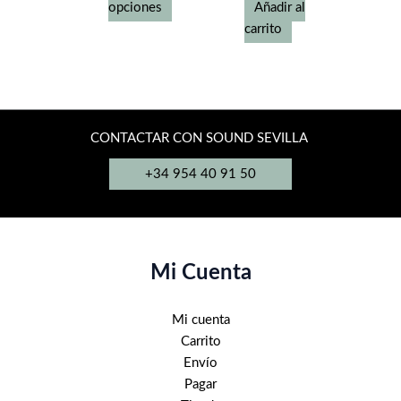
de
Este
opciones
Añadir al
producto
producto
carrito
tiene
múltiples
variantes.
Las
opciones
CONTACTAR CON SOUND SEVILLA
se
+34 954 40 91 50
pueden
elegir
en
la
página
Mi Cuenta
de
producto
Mi cuenta
Carrito
Envío
Pagar