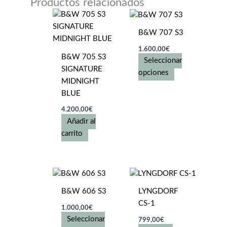
Productos relacionados
B&W 707 S3
1.600,00
€
B&W 705 S3
Seleccionar
SIGNATURE
Este
opciones
MIDNIGHT
producto
BLUE
tiene
múltiples
4.200,00
€
variantes.
Añadir al
Las
carrito
opciones
se
pueden
elegir
B&W 606 S3
LYNGDORF
en
CS-1
la
1.000,00
€
página
Seleccionar
799,00
€