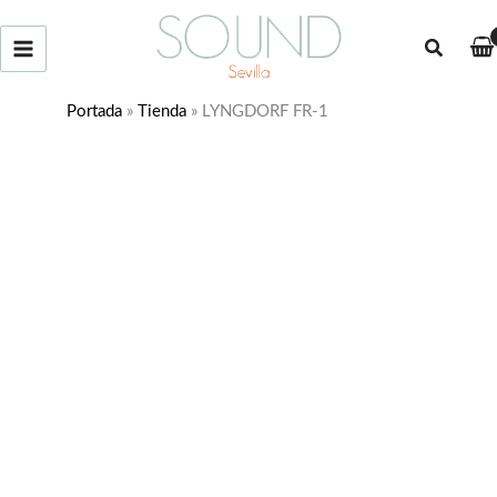
Ir
al
Buscar
contenido
Portada
»
Tienda
»
LYNGDORF FR-1