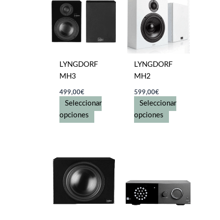
LYNGDORF
LYNGDORF
MH3
MH2
499,00
€
599,00
€
Seleccionar
Seleccionar
Este
Este
opciones
opciones
producto
producto
tiene
tiene
múltiples
múltiples
variantes.
variantes.
Las
Las
opciones
opciones
se
se
pueden
pueden