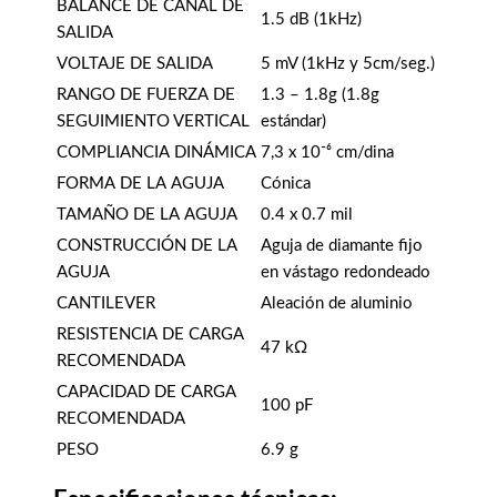
BALANCE DE CANAL DE
1.5 dB (1kHz)
SALIDA
VOLTAJE DE SALIDA
5 mV (1kHz y 5cm/seg.)
RANGO DE FUERZA DE
1.3 – 1.8g (1.8g
SEGUIMIENTO VERTICAL
estándar)
COMPLIANCIA DINÁMICA
7,3 x 10⁻⁶ cm/dina
FORMA DE LA AGUJA
Cónica
TAMAÑO DE LA AGUJA
0.4 x 0.7 mil
CONSTRUCCIÓN DE LA
Aguja de diamante fijo
AGUJA
en vástago redondeado
CANTILEVER
Aleación de aluminio
RESISTENCIA DE CARGA
47 kΩ
RECOMENDADA
CAPACIDAD DE CARGA
100 pF
RECOMENDADA
PESO
6.9 g