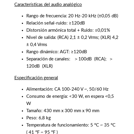
Características del audio analógico
Rango de frecuencia: 20 Hz-20 kHz (±0,05 dB)
Relación señal-ruido: ≥120dB
Distorsión armónica total + Ruido: ≤0,01%
Nivel de salida: (RCA) 2,1 ± 0,2 Vrms; (XLR) 4,2
± 0,4 Vrms
Rango dinámico: AGT: ≥120dB
Separación de canales:
＞100dB
(RCA);
＞
120dB
(XLR)
Especificación general
Alimentación: CA 100-240 V ~, 50/60 Hz
Consumo de energía: <30 W, en espera <0,5
W
Tamaño: 430 mm x 300 mm x 90 mm
Peso: 6,8 kg
Temperatura de funcionamiento: 5 °C ~ 35 °C
(
41 °F ~ 95 °F
)