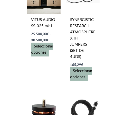
VITUS AUDIO
SYNERGISTIC
SS-025 mk.I
RESEARCH
ATMOSPHERE
25.500,00
€
-
X IFT
Rango
30.500,00
€
de
JUMPERS
Seleccionar
precios:
(SET DE
desde
Este
opciones
25.500,00€
4UDS)
producto
hasta
tiene
165,29
€
30.500,00€
múltiples
Seleccionar
variantes.
Este
opciones
Las
producto
opciones
tiene
se
múltiples
pueden
variantes.
elegir
Las
en
opciones