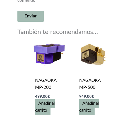
comente.
También te recomendamos…
NAGAOKA
NAGAOKA
MP-200
MP-500
499,00
€
949,00
€
Añadir al
Añadir al
carrito
carrito