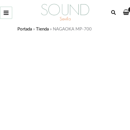
Ir
al
Buscar
contenido
Portada
»
Tienda
»
NAGAOKA MP-700