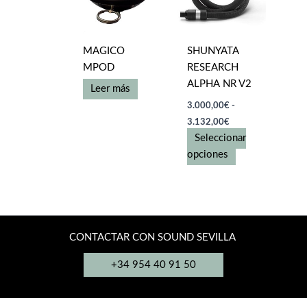
la
se
página
pueden
de
elegir
MAGICO
SHUNYATA
producto
en
MPOD
RESEARCH
la
ALPHA NR V2
Leer más
página
3.000,00
€
-
de
Rango
3.132,00
€
producto
de
Seleccionar
precios:
desde
Este
opciones
3.000,00€
producto
hasta
tiene
3.132,00€
múltiples
variantes.
Las
CONTACTAR CON SOUND SEVILLA
opciones
+34 954 40 91 50
se
pueden
elegir